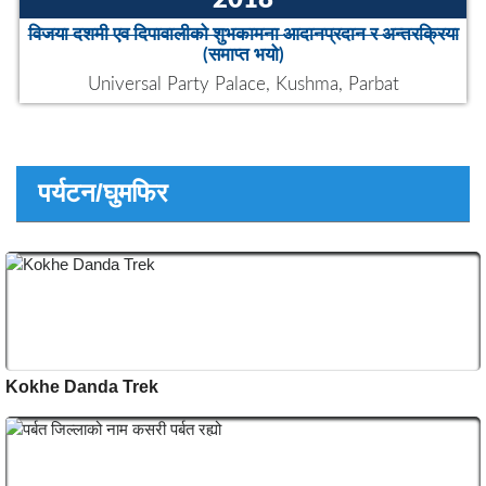
साधारणसभा
(समाप्त भयो)
The Empire , Aldershot
27
OCT
2018
विजया दशमी एव दिपावालीको शुभकामना आदानप्रदान र अन्तरक्रिया
(समाप्त भयो)
Universal Party Palace, Kushma, Parbat
पर्यटन/घुमफिर