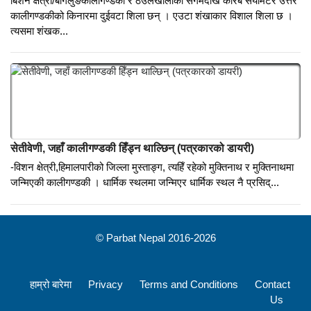
मीमांसकको कर्मथलो ‘जैमिनीघाट’ ओझेलमा
बिशन क्षेत्री/बागलुङकालीगण्डकी र ठेउलेखोलाको संगमदेखि करिब सयमिटर उत्तर
कालीगण्डकीको किनारमा दुईवटा शिला छन् । एउटा शंखाकार विशाल शिला छ ।
त्यसमा शंखक...
सेतीवेणी, जहाँ कालीगण्डकी हिँड्न थाल्छिन् (पत्रकारको डायरी)
-विशन क्षेत्री,हिमालपारीको जिल्ला मुस्ताङ्ग, त्यहिँ रहेको मुक्तिनाथ र मुक्तिनाथमा