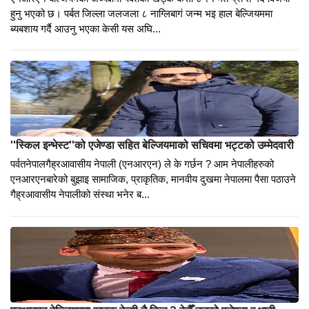
एनआरएन बेल्जियमको अध्यक्षमा पर्वतका खड्क केसी निर्बाचित; अन्य पदमा
समेत पर्वते बिजयी
एनआरएन बेल्जियमको अध्यक्षमा पर्वतका खड्क केसी ८५५ मत प्राप्त गदैँ विजयी
हुनु भएको छ। पर्बत जिल्ला जलजला ८ नाग्लिबागं जन्म भइ हाल बेल्जियममा
ब्यबशाय गर्दै आउनु भएका केसी यस अघि...
''स्किल इन्भेस्ट''को एजेण्डा सहित बेल्जियमाको सचिवमा भट्टको उम्मेदवारी
पर्वतनेपालगैह्रआवासीय नेपाली (एनआरएन) ले के गर्छन ? आम नेपालीहरुको