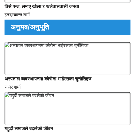
पूर्तिघाट, रानीपानी,भतेरपाटा पैयुँ राज्य इतिहासका प्रस्थान विन्दुहरु
शरणबिक्रम मल्ल
विसे पन्त, लमाए खोला र फलेवासवासी जनता
इनद्रकान्त शर्मा
अनुभब/अनुभूति