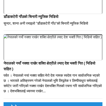
पर्बत गेप्ताङ्गमा गाइने लोप हुदै गएको पुरानो मौलिक माया भाका
बिस्तारै लोप हुदै गएको पुरानो माया भाका प्रस्तुत गर्दै गेप्ताङ्ग सामुदायिक होम स्टे
पर्बतVideo by :ParbatOnline TV
डाँडाकटेरी गाँउको चिनारी म्युजिक भिडियो
सुन्दर, शान्त अनी रमाइलो "डाँडाकटेरी गाँउ"को चिनारी म्युजिक भिडियो