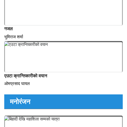
कोरानाको डर अनि त्रासले निन्द्रा नै लाग्दैन
कमल रेग्मी
गजल
भुमिराज शर्मा