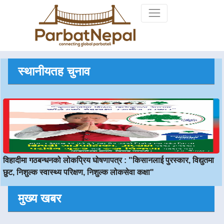
an>
स्थानीयतह चुनाव
विहादीमा गठबन्धनको लोकप्रिय घोषणापत्र : "किसानलाई पुरस्कार, विद्युतमा
छुट, निशुल्क स्वास्थ्य परिक्षण, निशुल्क लोकसेवा कक्षा"
मुख्य खबर