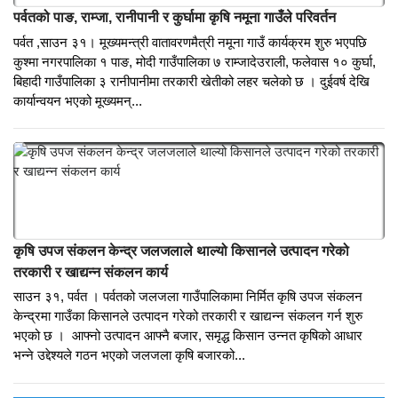
गाउँपालिकाको कार्यालयमा आज अध्यक्ष यामबहादुर मल्ल रामकृष्णले भू सेवा
केन्द्रको उद्घाटन गर्नुभयो । भू सेवा केन्द्र स्थापना पश्चात अबदेखि गाउँपालिका
भित्र लिखित पारित, अंशवण्डा...
पर्वतको पाङ, राम्जा, रानीपानी र कुर्घामा कृषि नमूना गाउँले परिवर्तन
पर्वत ,साउन ३१। मूख्यमन्त्री वातावरणमैत्री नमूना गाउँ कार्यक्रम शुरु भएपछि
कुश्मा नगरपालिका १ पाङ, मोदी गाउँपालिका ७ राम्जादेउराली, फलेवास १० कुर्घा,
बिहादी गाउँपालिका ३ रानीपानीमा तरकारी खेतीको लहर चलेको छ । दुईवर्ष देखि
कार्यान्वयन भएको मूख्यमन्...