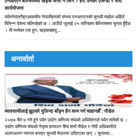
एनआरएनबारेको बुझाइ सामाजिक, प्राकृतिक, मानवीय दुखमा नेपालमा पैसा पठाउने
गैह्रआवासीय नेपालीको संस्था भनेर ब...
एनआरएन बेल्जियममा खड्क केसी नै किन ? हेरौँ उनको एजेण्डा र भावी
कार्ययोजना
पर्वतनेपालगैह्रआवासीय नेपालीहरुको संस्था एनआरएनको चुनावी माहोल अहिले
विभिन्न देशमा चलिरहेको छ । आउँदो जुलाई २५ तारिखमा बेल्जियममा चुनाव हुँदैछ
। ती मध्येका एक हुन, खड्कबहादु...
अन्तर्वार्ता