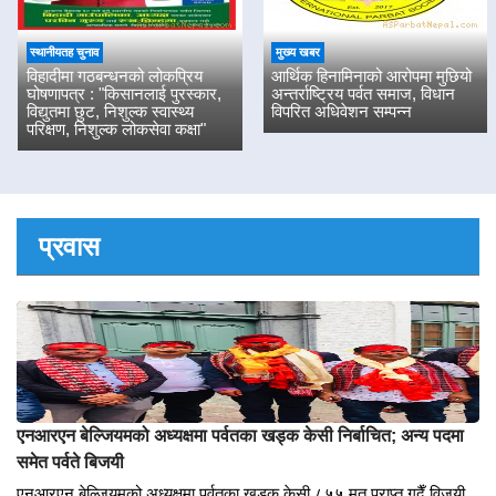
पर्यटन/घुमफिर
मुख्य खबर
Kokhe Danda Trek
विहादीको बेथिती : विद्यालय बन्द हुँदा
विद्यार्थीको नाममा दिवा खाजामा खर्च
स्थानीयतह चुनाव
मुख्य खबर
विहादीमा गठबन्धनको लोकप्रिय
आर्थिक हिनामिनाको आरोपमा मुछियो
घोषणापत्र : "किसानलाई पुरस्कार,
अन्तर्राष्ट्रिय पर्वत समाज, विधान
विद्युतमा छुट, निशुल्क स्वास्थ्य
विपरित अधिवेशन सम्पन्न
परिक्षण, निशुल्क लोकसेवा कक्षा"
प्रवास