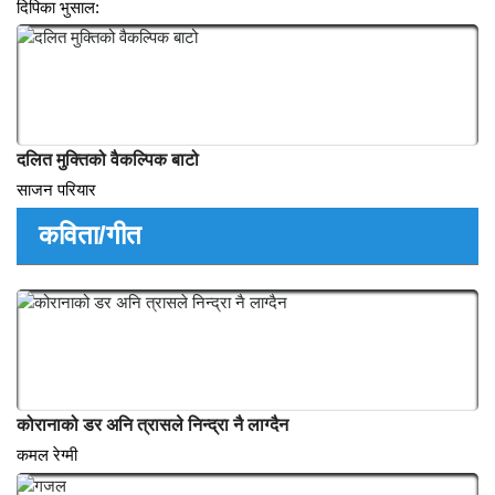
अस्पताल व्यवस्थापनमा कोरोना भाईरसका चुनौतिहरु
समिर शर्मा
यहुदी समाजले बदलेको जीवन
दिपिका भुसाल:
दलित मुक्तिको वैकल्पिक बाटो
साजन परियार
कविता/गीत