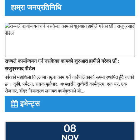
कृषि उपज संकलन केन्द्र जलजलाले थाल्यो किसानले उत्पादन गरेको
तरकारी र खाद्यन्न संकलन कार्य
साउन ३१, पर्वत । पर्वतको जलजला गाउँपालिकामा निर्मित कृषि उपज संकलन
केन्द्रमा गाउँका किसानले उत्पादन गरेको तरकारी र खाद्यन्न संकलन गर्न शुरु
भएको छ । आफ्नो उत्पादन आफ्नै बजार, समृद्ध किसान उन्नत कृषिको आधार
भन्ने उद्देश्यले गठन भएको जलजला कृषि बजारको...
हाम्रा जनप्रतिनिधि
राज्यले कार्यान्वयन गर्न नसकेका कामको शुरुआत हामीले गरेका छौं :
राजुप्रसाद पौडेल
पर्वतको महाशिला जिल्लामा नमूना काम गर्ने गाउँपालिकाको रूपमा स्थापित हुँदै गएको