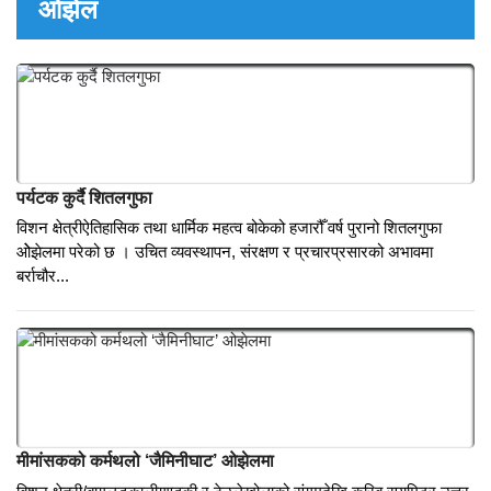
नेपालको नयाँ नक्शा राखेर शक्ति क्षेत्रीले ल्याए देश भक्ती गित ( भिडियो
सहित )
पर्वत । नेपालको नयां नक्शा सहित मेरो देश नामक स्वदेश गान सार्वाजनिक भएको
छ । भारतले अतिक्रमण गरेको नेपालको भुमि लिपूलेक र लिम्पीयाधुरा समेतलाई
समेटेर जारी गरिएको नक्शा राखेर देशभक्ति गितको रचना गरि सार्वाजनिक गरिएको
छ । देशभक्तिलाई ध्यानमा राखेर...
ओझेल
पर्यटक कुर्दै शितलगुफा
विशन क्षेत्रीऐतिहासिक तथा धार्मिक महत्व बोकेको हजारौँ वर्ष पुरानो शितलगुफा
ओेझेलमा परेको छ । उचित व्यवस्थापन, संरक्षण र प्रचारप्रसारको अभावमा
बर्राचौर...