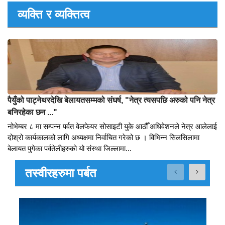
व्यावसायीलाई झुठको पुलिन्दा बाँड्न हैन काम गर्न चाहान्छौँ : पौडेल
२०७७ चैत ७ गते हुने पर्वत उद्योग वाणिज्य संघको अधिवेशनले पर्वत तातेको छ ।
उद्योग वाणिज्य संघको नेतृत्व हत्याउन शिव शर्मा पौडेल र गोपी अधिकारीले
अलगअलग प्यानल बनाएर चुनावी मैदानमा उत्रिएका छन् । चुनावक...
व्यक्ति र व्यक्तित्व
पैयुँको पाट्नेथरदेखि बेलायतसम्मको संघर्ष, "नेत्र त्यसपछि अरुको पनि नेत्र
बनिरहेका छन ..."
नोभेम्बर ८ मा सम्पन्न पर्वत वेलफेयर सोसाइटी युके आठौँ अधिवेशनले नेत्र आलेलाई