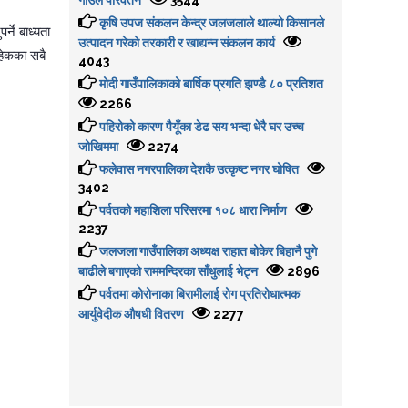
गाउँले परिवर्तन
3544
कृषि उपज संकलन केन्द्र जलजलाले थाल्यो किसानले
्ने बाध्यता
उत्पादन गरेको तरकारी र खाद्यन्न संकलन कार्य
ाहेकका सबै
4043
मोदी गाउँपालिकाको बार्षिक प्रगति झण्डै ८० प्रतिशत
2266
पहिरोको कारण पैयूँका डेढ सय भन्दा धेरै घर उच्च
जोखिममा
2274
फलेवास नगरपालिका देशकै उत्कृष्ट नगर घोषित
3402
पर्वतको महाशिला परिसरमा १०८ धारा निर्माण
2237
जलजला गाउँपालिका अध्यक्ष राहात बोकेर बिहानै पुगे
बाढीले बगाएको राममन्दिरका साँधुलाई भेट्न
2896
पर्वतमा कोरोनाका बिरामीलाई रोग प्रतिरोधात्मक
आर्युवेदीक औषधी वितरण
2277