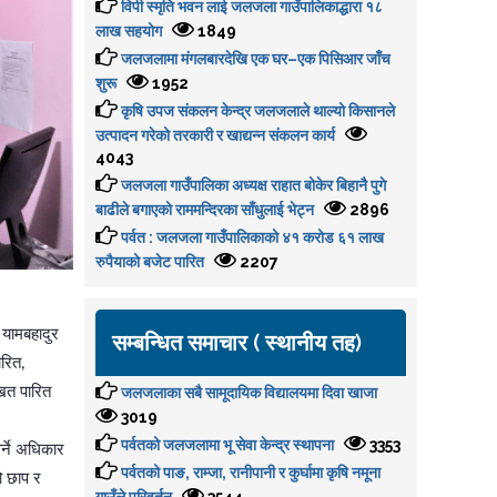
विपी स्मृति भवन लाई जलजला गाउँपालिकाद्धारा १८
लाख सहयोग
1849
जलजलामा मंगलबारदेखि एक घर–एक पिसिआर जाँच
शुरू
1952
कृषि उपज संकलन केन्द्र जलजलाले थाल्यो किसानले
उत्पादन गरेको तरकारी र खाद्यन्न संकलन कार्य
4043
जलजला गाउँपालिका अध्यक्ष राहात बोकेर बिहानै पुगे
बाढीले बगाएको राममन्दिरका साँधुलाई भेट्न
2896
पर्वत : जलजला गाउँपालिकाको ४१ करोड ६१ लाख
रुपैयाको बजेट पारित
2207
 यामबहादुर
सम्बन्धित समाचार ( स्थानीय तह)
ारित,
जलजलाका सबै सामूदायिक विद्यालयमा दिवा खाजा
िखत पारित
3019
पर्वतको जलजलामा भू सेवा केन्द्र स्थापना
3353
र्ने अधिकार
पर्वतको पाङ, राम्जा, रानीपानी र कुर्घामा कृषि नमूना
ो छाप र