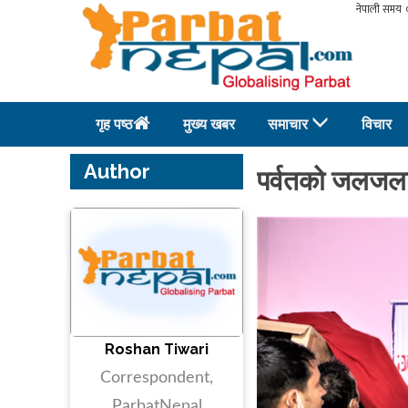
गृह पष्ठ
मुख्य खबर
समाचार
विचार
Author
पर्वतको जलजलामा
Roshan Tiwari
Correspondent,
ParbatNepal