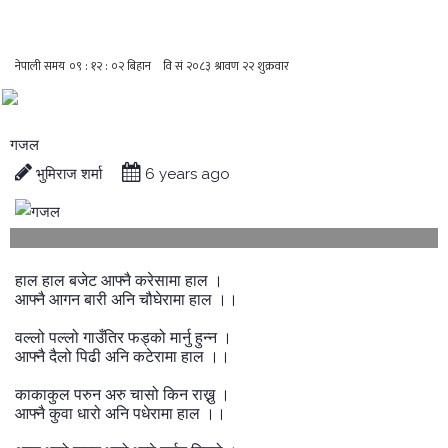
गजल
भुमिराज शर्मा
6 years ago
हाल
हाल
बजेट
आफ्नै
करेसामा
हाल
।
आफ्नै
आगन
बारी
अनि
चौघेरामा
हाल
।।
वल्लो
पल्लो
गाउँतिर
फड्को
मार्नु
हुन्न
।
आफ्नै
दैलो
पिढी
अनि
कटेरामा
हाल
।।
काकाकुल
परुन
अरु
चासो
किन
राख्नु
।
आफ्नै
कुवा
धारो
अनि
पधेरामा
हाल
।।