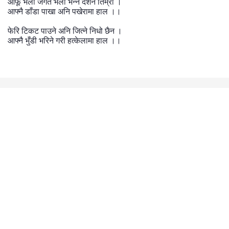
आफू
भलो
जगत
भलो
भन्ने
दर्शन
तिम्रो
।
आफ्नै
डाँडा
पाखा
अनि
पखेरामा
हाल
।।
फेरि
टिकट
पाउने
अनि
जित्ने
निधो
छैन
।
आफ्नै
भुँडी
भरिने
गरी
हत्केलामा
हाल
।।