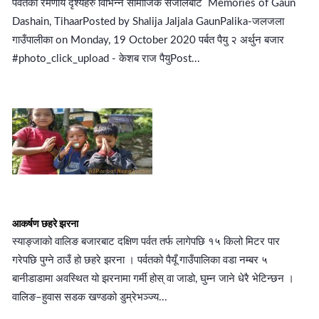
पर्वतका रमणीय दृश्यहरु विभिन्न सामाजिक संजालबाट Memories of Gaun
Dashain, TihaarPosted by Shalija Jaljala GaunPalika-जलजला
गाउँपालीका on Monday, 19 October 2020 पर्बत पैयु २ अर्थुन बजार
#photo_click_upload - केशब राज पैयुPost...
आकर्षण छहरे झरना
स्याङ्जाको वालिङ बजारबाट दक्षिण पर्वत तर्फ लागेपछि १५ किलो मिटर पार
गरेपछि पुग्ने ठाउँ हो छहरे झरना । पर्वतको पैयूँ गाउँपालिका वडा नम्बर ५
बानीडाडामा अवस्थित यो झरनामा गर्मी होस् वा जाडो, घुम्न जाने धेरै भेटिन्छन ।
वालिङ–हुवास सडक खण्डको डुम्रेभञ्ज्य...