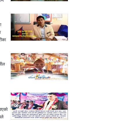
पनि
ा
ा
रीका
्सील
 आएको
ाले