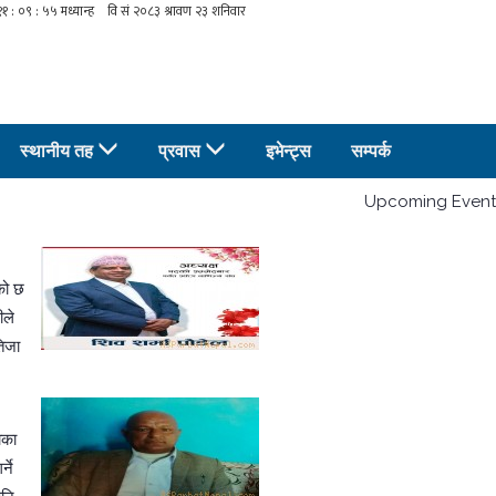
स्थानीय तह
प्रवास
इभेन्ट्स
सम्पर्क
Upcoming Event
ेको छ
ीले
िजा
ाका
्ने