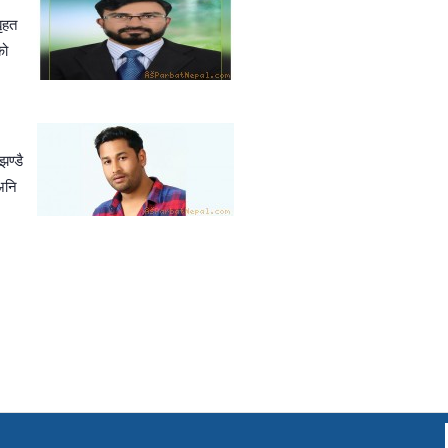
बृहत
को
झण्डै
अनि