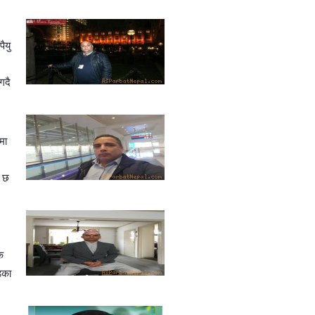
ैयु
गदै
मा
ै छ
क
डका