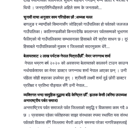
देखि स्थानीयको जीवनस्तर सुधार्न सहयोग गर्नेछन् भन्ने आशा र भरोसा 
थियो । जनप्रतिनिधीहरुले अहिले सम्म के जनताको...
चुनावी वाचा अनुसार काम गरिरहेका छौ :अध्यक्ष मल्ल
बागलुङ र म्याग्दीको सिमानासँग जोडिएको गाउँपालिका हो पर्वतको जलजल
गाउँपालिका। कालिगण्डकीको किनारदेखि कालान्जर पर्वतसम्मको भूभागम
फैलिएको यो गाउँपालिकामा सम्भावनाका हिसाबले धेरै स्रोत साधन छ। दू
हिसाबले गाउँपालिकाको मुकाम र जिल्लाको सदरमुकाम धेरै...
बेलायतवाट २ लाख पर्यटक नेपाल भित्राउँछौँ : मेयर जगन्नाथ शर्मा
नेपाल भम्रण बर्ष २०२० को अवसरमा बेलायतको कालवर्न टाउन काउन
नर्थयार्कशायर का मेयर डाक्टर जगन्नाथ शर्मा नेपाल आएका छन् । उनी
पहिला सोही शहरका उपमेयर हुन् । श्रीमती लक्ष्मी शर्मा दुई छोरी डाक्टर
प्रतिक्षा र प्रतिभा पौड्याल सँगै उनी नेपाल...
व्यक्तिगत भन्दा सामुहिक मुद्धामा बढि केन्द्रित छौँ : झलक केसी (बरिष्ठ उपाध्यक्ष
अन्तराष्ट्रीय पर्बत समाज)
अन्तराष्ट्रिय पर्वत समाजले पर्वत जिल्लाको समृद्धि र विकासमा काम गदै
छ । प्रवासमा रहेका पर्वतेहरुका साझा संस्थाका रुपमा स्थापित यस संस्थ
पर्वतको विकास सँगै जिल्लामा भैपरी आउने समस्या परेका नागरिकहरुलाई